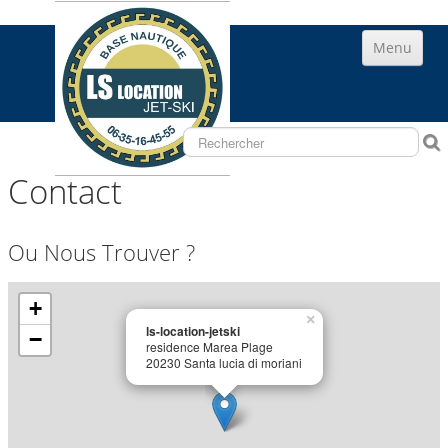
Menu
ACCUEIL
RANDONNÉES LS
ALBUM
Contact
CONTACT
Ou Nous Trouver ?
+
×
ls-location-jetski
−
residence Marea Plage
20230 Santa lucia di moriani